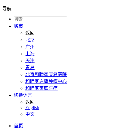
导航
城市
返回
北京
广州
上海
天津
青岛
北京和睦家康复医院
和睦家启望肿瘤中心
和睦家家庭医疗
切换语言
返回
English
中文
首页