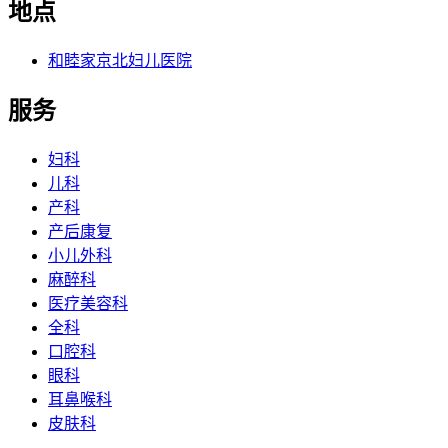
地点
和睦家京北妇儿医院
服务
妇科
儿科
产科
产后康复
小儿外科
麻醉科
医疗美容科
全科
口腔科
眼科
耳鼻喉科
皮肤科