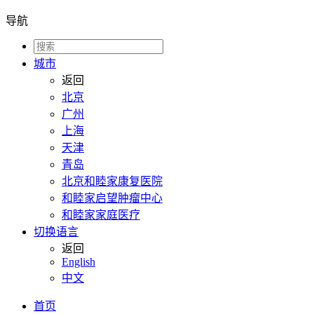
导航
城市
返回
北京
广州
上海
天津
青岛
北京和睦家康复医院
和睦家启望肿瘤中心
和睦家家庭医疗
切换语言
返回
English
中文
首页