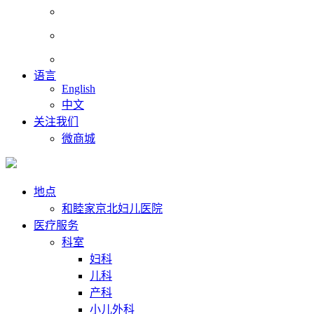
语言
English
中文
关注我们
微商城
地点
和睦家京北妇儿医院
医疗服务
科室
妇科
儿科
产科
小儿外科