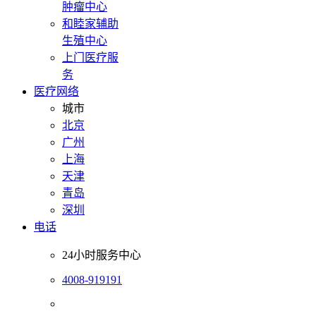
肿瘤中心
和睦家辅助
生殖中心
上门医疗服
务
医疗网络
城市
北京
广州
上海
天津
青岛
深圳
电话
24小时服务中心
4008-919191