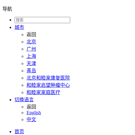
导航
城市
返回
北京
广州
上海
天津
青岛
北京和睦家康复医院
和睦家启望肿瘤中心
和睦家家庭医疗
切换语言
返回
English
中文
首页