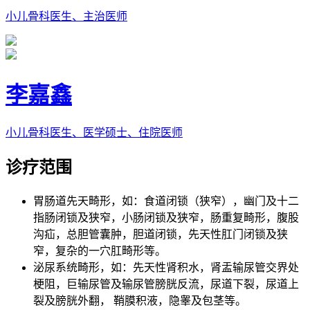
小儿骨科医生、主治医师
李嘉鑫
小儿骨科医生、医学硕士、住院医师
诊疗范围
胃肠道先天畸形，如：食道闭锁（狭窄），幽门及十二
指肠闭锁及狭窄，小肠闭锁及狭窄，肠重复畸形，腹股
沟疝，总胆管囊肿，胆道闭锁，先天性肛门闭锁及狭
窄，复杂的一穴肛畸形等。
泌尿系统畸形，如：先天性肾积水，肾盂输尿管交界处
梗阻，巨输尿管及输尿管膀胱反流，尿道下裂，尿道上
裂及膀胱外翻， 鞘膜积液，隐睾及包茎等。