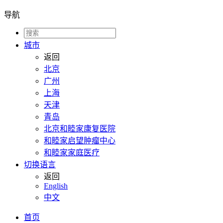
导航
城市
返回
北京
广州
上海
天津
青岛
北京和睦家康复医院
和睦家启望肿瘤中心
和睦家家庭医疗
切换语言
返回
English
中文
首页