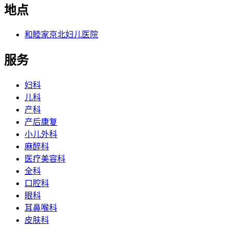
地点
和睦家京北妇儿医院
服务
妇科
儿科
产科
产后康复
小儿外科
麻醉科
医疗美容科
全科
口腔科
眼科
耳鼻喉科
皮肤科