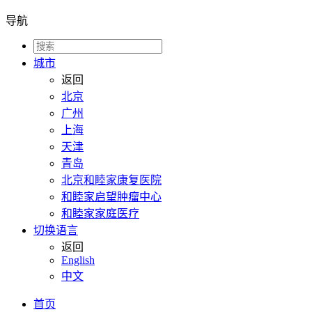
导航
城市
返回
北京
广州
上海
天津
青岛
北京和睦家康复医院
和睦家启望肿瘤中心
和睦家家庭医疗
切换语言
返回
English
中文
首页