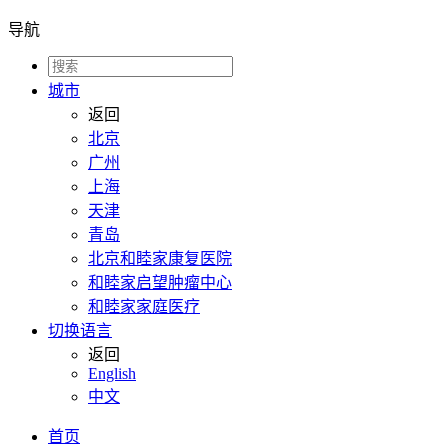
导航
城市
返回
北京
广州
上海
天津
青岛
北京和睦家康复医院
和睦家启望肿瘤中心
和睦家家庭医疗
切换语言
返回
English
中文
首页